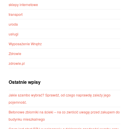
sklepy internetowe
transport
uroda
usługi
Wyposażenie Wnętrz
Zdrowie
zdrowie.pl
Ostatnie wpisy
Jakie szambo wybrać? Sprawdź, od czego naprawdę zależy jego
pojemność.
Betonowe zbiorniki na ścieki – na co zwrócić uwagę przed zakupem do
budynku mieszkalnego
Czym jest atest PZH w połączeniu z deklaracją zgodności wyrobu przy