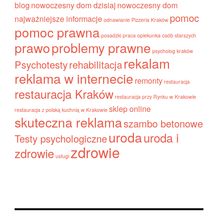
blog
nowoczesny dom dzisiaj
nowoczesny dom
pomoc
najważniejsze informacje
odnawianie
Pizzeria Kraków
pomoc prawna
posadzki
praca opiekunka osób starszych
prawo
problemy prawne
psycholog kraków
rekalam
Psychotesty
rehabilitacja
reklama w internecie
remonty
restauracja
restauracja Kraków
restauracja przy Rynku w Krakowie
sklep online
restauracja z polską kuchnią w Krakowie
skuteczna reklama
szambo betonowe
uroda
uroda i
Testy psychologiczne
zdrowie
zdrowie
usługi