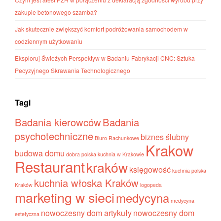
zakupie betonowego szamba?
Jak skutecznie zwiększyć komfort podróżowania samochodem w
codziennym użytkowaniu
Eksploruj Świeżych Perspektyw w Badaniu Fabrykacji CNC: Sztuka
Pecyzyjnego Skrawania Technologicznego
Tagi
Badania kierowców
Badania
psychotechniczne
biznes ślubny
Biuro Rachunkowe
Krakow
budowa domu
dobra polska kuchnia w Krakowie
Restaurant
kraków
księgowość
kuchnia polska
kuchnia włoska Kraków
Kraków
logopeda
marketing w sieci
medycyna
medycyna
nowoczesny dom artykuły
nowoczesny dom
estetyczna