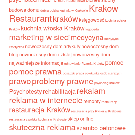
Biuro Rachunkowe
Krakow
budowa domu
dobra polska kuchnia w Krakowie
Restaurant
kraków
księgowość
kuchnia polska
kuchnia włoska Kraków
Kraków
logopeda
marketing w sieci
medycyna
medycyna
nowoczesny dom artykuły
nowoczesny dom
estetyczna
blog
nowoczesny dom dzisiaj
nowoczesny dom
pomoc
najważniejsze informacje
odnawianie
Pizzeria Kraków
pomoc prawna
posadzki
praca opiekunka osób starszych
prawo
problemy prawne
psycholog kraków
rekalam
Psychotesty
rehabilitacja
reklama w internecie
remonty
restauracja
restauracja Kraków
restauracja przy Rynku w Krakowie
sklep online
restauracja z polską kuchnią w Krakowie
skuteczna reklama
szambo betonowe