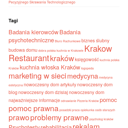
Pecyzyjnego Skrawania Technologicznego
Tagi
Badania kierowców
Badania
psychotechniczne
biznes ślubny
Biuro Rachunkowe
Krakow
budowa domu
dobra polska kuchnia w Krakowie
Restaurant
kraków
księgowość
kuchnia polska
kuchnia włoska Kraków
Kraków
logopeda
marketing w sieci
medycyna
medycyna
nowoczesny dom artykuły
nowoczesny dom
estetyczna
blog
nowoczesny dom dzisiaj
nowoczesny dom
pomoc
najważniejsze informacje
odnawianie
Pizzeria Kraków
pomoc prawna
posadzki
praca opiekunka osób starszych
prawo
problemy prawne
psycholog kraków
rekalam
Psychotesty
rehabilitacja