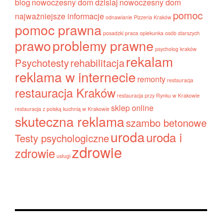
blog
nowoczesny dom dzisiaj
nowoczesny dom
pomoc
najważniejsze informacje
odnawianie
Pizzeria Kraków
pomoc prawna
posadzki
praca opiekunka osób starszych
prawo
problemy prawne
psycholog kraków
rekalam
Psychotesty
rehabilitacja
reklama w internecie
remonty
restauracja
restauracja Kraków
restauracja przy Rynku w Krakowie
sklep online
restauracja z polską kuchnią w Krakowie
skuteczna reklama
szambo betonowe
uroda
uroda i
Testy psychologiczne
zdrowie
zdrowie
usługi