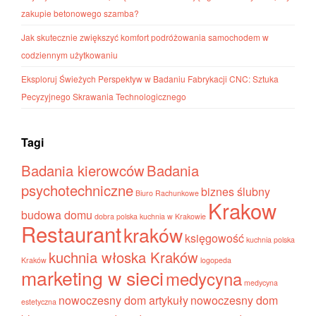
zakupie betonowego szamba?
Jak skutecznie zwiększyć komfort podróżowania samochodem w
codziennym użytkowaniu
Eksploruj Świeżych Perspektyw w Badaniu Fabrykacji CNC: Sztuka
Pecyzyjnego Skrawania Technologicznego
Tagi
Badania kierowców
Badania
psychotechniczne
biznes ślubny
Biuro Rachunkowe
Krakow
budowa domu
dobra polska kuchnia w Krakowie
Restaurant
kraków
księgowość
kuchnia polska
kuchnia włoska Kraków
Kraków
logopeda
marketing w sieci
medycyna
medycyna
nowoczesny dom artykuły
nowoczesny dom
estetyczna