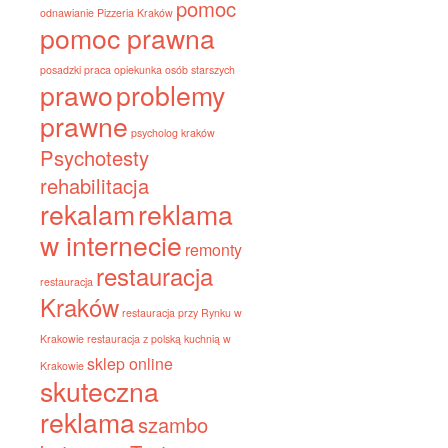
pomoc
odnawianie
Pizzeria Kraków
pomoc prawna
posadzki
praca opiekunka osób starszych
prawo
problemy
prawne
psycholog kraków
Psychotesty
rehabilitacja
rekalam
reklama
w internecie
remonty
restauracja
restauracja
Kraków
restauracja przy Rynku w
Krakowie
restauracja z polską kuchnią w
sklep online
Krakowie
skuteczna
reklama
szambo