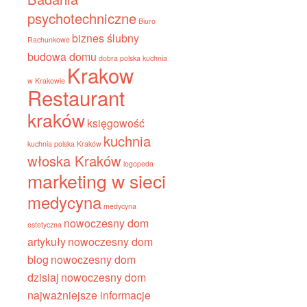
psychotechniczne
Biuro
biznes ślubny
Rachunkowe
budowa domu
dobra polska kuchnia
Krakow
w Krakowie
Restaurant
kraków
księgowość
kuchnia
kuchnia polska Kraków
włoska Kraków
logopeda
marketing w sieci
medycyna
medycyna
nowoczesny dom
estetyczna
artykuły
nowoczesny dom
blog
nowoczesny dom
dzisiaj
nowoczesny dom
najważniejsze informacje