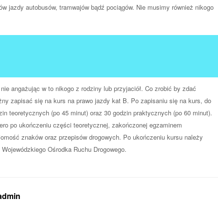
ów jazdy autobusów, tramwajów bądź pociągów. Nie musimy również nikogo
ie angażując w to nikogo z rodziny lub przyjaciół. Co zrobić by zdać
ny zapisać się na kurs na prawo jazdy kat B. Po zapisaniu się na kurs, do
zin teoretycznych (po 45 minut) oraz 30 godzin praktycznych (po 60 minut).
iero po ukończeniu części teoretycznej, zakończonej egzaminem
omość znaków oraz przepisów drogowych. Po ukończeniu kursu należy
do Wojewódzkiego Ośrodka Ruchu Drogowego.
 admin