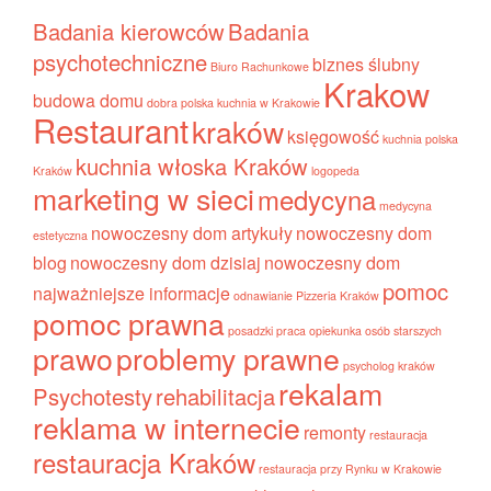
Badania kierowców
Badania
psychotechniczne
biznes ślubny
Biuro Rachunkowe
Krakow
budowa domu
dobra polska kuchnia w Krakowie
Restaurant
kraków
księgowość
kuchnia polska
kuchnia włoska Kraków
Kraków
logopeda
marketing w sieci
medycyna
medycyna
nowoczesny dom artykuły
nowoczesny dom
estetyczna
blog
nowoczesny dom dzisiaj
nowoczesny dom
pomoc
najważniejsze informacje
odnawianie
Pizzeria Kraków
pomoc prawna
posadzki
praca opiekunka osób starszych
prawo
problemy prawne
psycholog kraków
rekalam
Psychotesty
rehabilitacja
reklama w internecie
remonty
restauracja
restauracja Kraków
restauracja przy Rynku w Krakowie