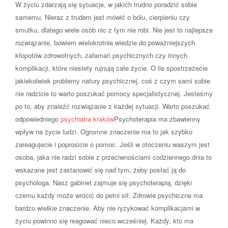
W życiu zdarzają się sytuacje, w jakich trudno poradzić sobie
samemu. Nieraz z trudem jest mówić o bólu, cierpieniu czy
smutku, dlatego wiele osób nic z tym nie robi. Nie jest to najlepsze
rozwiązanie, bowiem wielokrotnie wiedzie do poważniejszych
kłopotów zdrowotnych, załamań psychicznych czy innych
komplikacji, które niestety rujnują całe życie. O ile spostrzeżecie
jakiekolwiek problemy natury psychicznej, coś z czym sami sobie
nie radzicie to warto poszukać pomocy specjalistycznej. Jesteśmy
po to, aby znaleźć rozwiązanie z każdej sytuacji. Warto poszukać
odpowiedniego
psychiatra kraków
Psychoterapia ma zbawienny
wpływ na życie ludzi. Ogromne znaczenie ma to jak szybko
zareagujecie i poprosicie o pomoc. Jeśli w otoczeniu waszym jest
osoba, jaka nie radzi sobie z przeciwnościami codziennego dnia to
wskazane jest zastanowić się nad tym, żeby posłać ją do
psychologa. Nasz gabinet zajmuje się psychoterapią, dzięki
czemu każdy może wrócić do pełni sił. Zdrowie psychiczne ma
bardzo wielkie znaczenie. Aby nie ryzykować komplikacjami w
życiu powinno się reagować nieco wcześniej. Każdy, kto ma