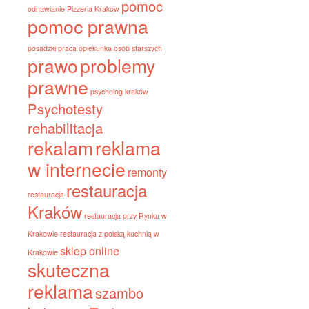
pomoc
odnawianie
Pizzeria Kraków
pomoc prawna
posadzki
praca opiekunka osób starszych
prawo
problemy
prawne
psycholog kraków
Psychotesty
rehabilitacja
rekalam
reklama
w internecie
remonty
restauracja
restauracja
Kraków
restauracja przy Rynku w
Krakowie
restauracja z polską kuchnią w
sklep online
Krakowie
skuteczna
reklama
szambo