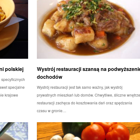
i polskiej
Wystrój restauracji szansą na podwyższeni
dochodów
u specyficznych
awet specjalne
Wystrój restauracji jest tak samo ważny, jak wystrój
nie krajowe
prywatnych mieszkań lub domów. Chwytliwe, śliczne wnętrz
restauracji zachęca do kosztowania dań oraz spędzania
czasu w gronie…