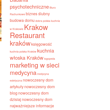
psychotechniczne
Biuro
biznes ślubny
Rachunkowe
budowa domu
dobra polska kuchnia
Krakow
w Krakowie
Restaurant
kraków
księgowość
kuchnia
kuchnia polska Kraków
włoska Kraków
logopeda
marketing w sieci
medycyna
medycyna
nowoczesny dom
estetyczna
artykuły
nowoczesny dom
blog
nowoczesny dom
dzisiaj
nowoczesny dom
najważniejsze informacje