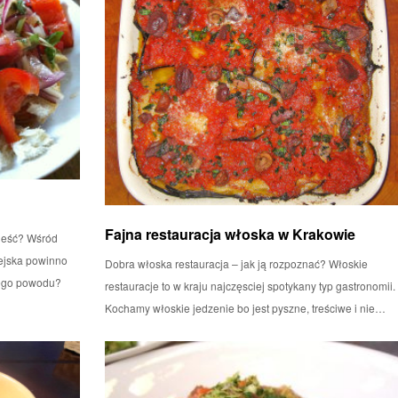
Fajna restauracja włoska w Krakowie
jeść? Wśród
pejska powinno
Dobra włoska restauracja – jak ją rozpoznać? Włoskie
iego powodu?
restauracje to w kraju najczęsciej spotykany typ gastronomii.
Kochamy włoskie jedzenie bo jest pyszne, treściwe i nie…