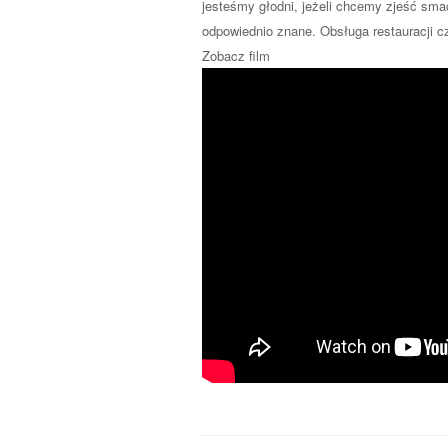
jesteśmy głodni, jeżeli chcemy zjeść s
odpowiednio znane. Obsługa restauracji czy
Zobacz film