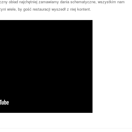
maczny obiad najchętniej zamawiamy dania schematyczne, wszystkim nam
ni wiele, by gość restauracji wyszedł z niej kontent.