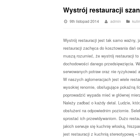
Wystrój restauracji sz
9th listopad 2014
admin
kuli
Wystrój restauracji jest tak samo ważny, 
restauracji zachęca do kosztowania dań o
muszą rozumieć, że wystrój restauracji t
dochodowości danego przedsięwzięcia. Wa
serwowanych potraw oraz nie ryzykować aw
W naszych aglomeracjach jest wiele restaur
wysokiej renomie, obsługujące pokaźną ilo
poprowadzić wypada mieć w głównej mierz
Należy zadbać o każdy detal. Ludzie, któ
obsłużeni na odpowiednim poziomie. Selekc
sprostać ich przewidywaniom. Dużo restaur
jakich serwuje się kuchnię włoską, hiszp
jest restauracji z kuchnią stereotypową –