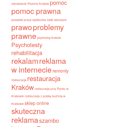
pomoc
odnawianie
Pizzeria Kraków
pomoc prawna
posadzki
praca opiekunka osób starszych
prawo
problemy
prawne
psycholog kraków
Psychotesty
rehabilitacja
rekalam
reklama
w internecie
remonty
restauracja
restauracja
Kraków
restauracja przy Rynku w
Krakowie
restauracja z polską kuchnią w
sklep online
Krakowie
skuteczna
reklama
szambo