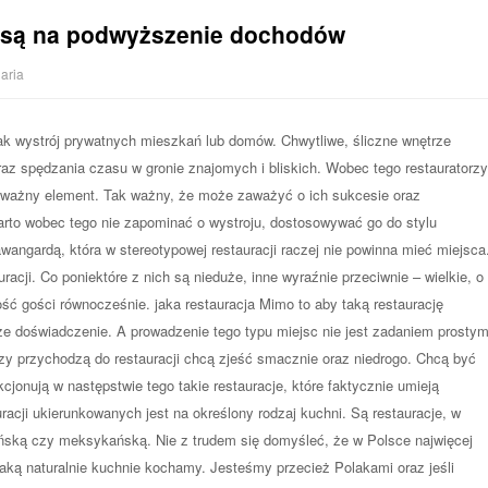
ansą na podwyższenie dochodów
naria
jak wystrój prywatnych mieszkań lub domów. Chwytliwe, śliczne wnętrze
raz spędzania czasu w gronie znajomych i bliskich. Wobec tego restauratorzy
o ważny element. Tak ważny, że może zaważyć o ich sukcesie oraz
rto wobec tego nie zapominać o wystroju, dostosowywać go do stylu
angardą, która w stereotypowej restauracji raczej nie powinna mieć miejsca
acji. Co poniektóre z nich są nieduże, inne wyraźnie przeciwnie – wielkie, o
ść gości równocześnie. jaka restauracja Mimo to aby taką restaurację
e doświadczenie. A prowadzenie tego typu miejsc nie jest zadaniem prostym
rzy przychodzą do restauracji chcą zjeść smacznie oraz niedrogo. Chcą być
jonują w następstwie tego takie restauracje, które faktycznie umieją
acji ukierunkowanych jest na określony rodzaj kuchni. Są restauracje, w
ańską czy meksykańską. Nie z trudem się domyśleć, że w Polsce najwięcej
 taką naturalnie kuchnie kochamy. Jesteśmy przecież Polakami oraz jeśli