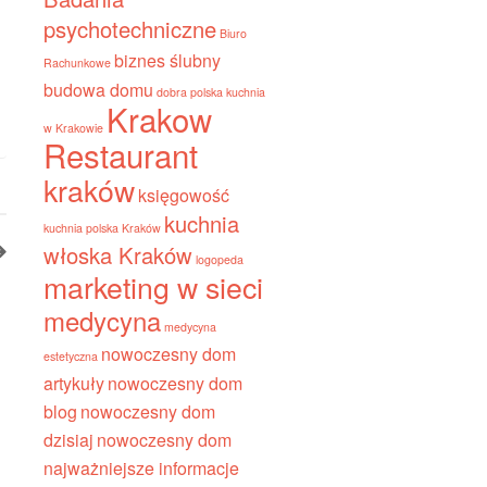
psychotechniczne
Biuro
biznes ślubny
Rachunkowe
budowa domu
dobra polska kuchnia
Krakow
w Krakowie
Restaurant
kraków
księgowość
kuchnia
kuchnia polska Kraków
włoska Kraków
logopeda
marketing w sieci
medycyna
medycyna
nowoczesny dom
estetyczna
artykuły
nowoczesny dom
blog
nowoczesny dom
dzisiaj
nowoczesny dom
najważniejsze informacje