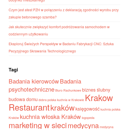
Czym jest atest PZH w połączeniu z deklaracją zgodności wyrobu przy
zakupie betonowego szamba?
Jak skutecznie zwiększyć komfort podróżowania samochodem w
codziennym użytkowaniu
Eksploruj Świeżych Perspektyw w Badaniu Fabrykacji CNC: Sztuka
Pecyzyjnego Skrawania Technologicznego
Tagi
Badania kierowców
Badania
psychotechniczne
biznes ślubny
Biuro Rachunkowe
Krakow
budowa domu
dobra polska kuchnia w Krakowie
Restaurant
kraków
księgowość
kuchnia polska
kuchnia włoska Kraków
Kraków
logopeda
marketing w sieci
medycyna
medycyna