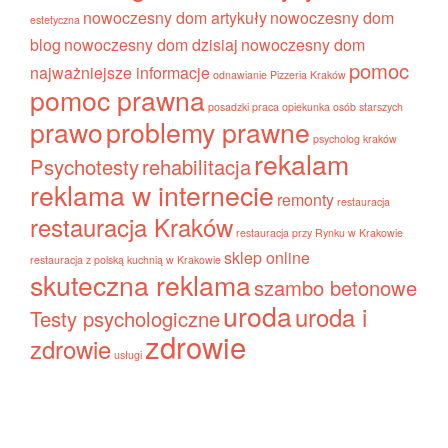
nowoczesny dom artykuły
nowoczesny dom
estetyczna
blog
nowoczesny dom dzisiaj
nowoczesny dom
pomoc
najważniejsze informacje
odnawianie
Pizzeria Kraków
pomoc prawna
posadzki
praca opiekunka osób starszych
prawo
problemy prawne
psycholog kraków
rekalam
Psychotesty
rehabilitacja
reklama w internecie
remonty
restauracja
restauracja Kraków
restauracja przy Rynku w Krakowie
sklep online
restauracja z polską kuchnią w Krakowie
skuteczna reklama
szambo betonowe
uroda
uroda i
Testy psychologiczne
zdrowie
zdrowie
usługi