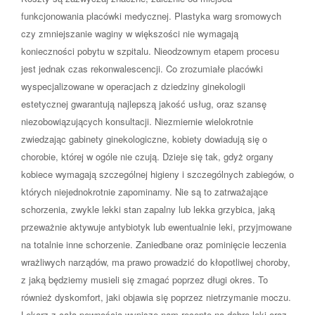
funkcjonowania placówki medycznej. Plastyka warg sromowych
czy zmniejszanie waginy w większości nie wymagają
konieczności pobytu w szpitalu. Nieodzownym etapem procesu
jest jednak czas rekonwalescencji. Co zrozumiałe placówki
wyspecjalizowane w operacjach z dziedziny ginekologii
estetycznej gwarantują najlepszą jakość usług, oraz szansę
niezobowiązujących konsultacji. Niezmiernie wielokrotnie
zwiedzając gabinety ginekologiczne, kobiety dowiadują się o
chorobie, której w ogóle nie czują. Dzieje się tak, gdyż organy
kobiece wymagają szczególnej higieny i szczególnych zabiegów, o
których niejednokrotnie zapominamy. Nie są to zatrważające
schorzenia, zwykle lekki stan zapalny lub lekka grzybica, jaką
przeważnie aktywuje antybiotyk lub ewentualnie leki, przyjmowane
na totalnie inne schorzenie. Zaniedbane oraz pominięcie leczenia
wrażliwych narządów, ma prawo prowadzić do kłopotliwej choroby,
z jaką będziemy musieli się zmagać poprzez długi okres. To
również dyskomfort, jaki objawia się poprzez nietrzymanie moczu.
Lekarz z całą pewnością wypisze nam receptę na dobre leki oraz