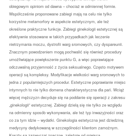
obiegowym opiniom od dawna – chociaż w odmiennej formie.
Współcześnie proponowane zabiegi mają na celu nie tylko
korzystne metamorfory w aspekcie estetycznym, ale też
określone praktyczne funkcje. Zabiegi ginekologii estetycznej są
efektywnie stosowane w takich przypadkach jak leczenie
nietrzymania moczu, dystrofii warg sromowych, czy dyspareunii.
Znacznym powodzeniem mogą pochwalić się również procedury
umożliwiające powiększenie punktu G, a więc poprawiające
odczuwalną przyjemność z życia seksualnego. Często motywem
operacji są kompleksy. Modyfikacje wielkości warg sromowych to
jedna z popularniejszych procedur. Estetyczne poprawianie miejsc
intymnych to nie tylko domena charakterystyczna dla pań. Wciąż
więcej mężczyzn decyduje się na poddanie się operacji z zakresu
„ginekologii” estetycznej. Zabiegi dzielą się nie tylko ze względu
na odmienny sposób wykonywania, ale też typ inwazyjności oraz
co za tym idzie – wydatki. Ginekologia estetyczna jest dziedziną
medycyny dedykowaną w szczególności klientom zamożnym.
Koszty są zazwyczaj znaczne, zależnie od miejsca