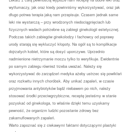
wytłumaczy, jak oraz kiedy powinniśmy wykorzystywać, oraz jak
długo potrwa terapia jaką nam przepisuje. Czasem jednak same
leki nie wystarczą – przy wrodzonych niedociągnięciach lub
fizycznych wadach potrzebne są zabiegi ginekologii estetycznej.
Podczas takich zabiegów ginekolodzy i fachowcy od poprawy
urody starają się wykluczyć kłopoty. Na ogół są to komplikacje
dojrzałych kobiet, które są dosyć uporczywe. Uprzednio
nadmienione nietrzymanie moczu tylko to weryfikuje. Ewidentnie
po samym zabiegu również trzeba uważać. Należy się
wykorzystywać do zarządzeń medyka ażeby ustrzec się powikłań
oraz rozkwitu innych choróbsk. Aby unikać zapaleń, w czasie
przyjmowania antybiotyków bądź niebawem po nich, należy
stosować środki przeciwgrzybiczne, receptę jesteśmy w stanie
pozyskać od ginekologa, to właśnie dzięki temu uzyskamy
pewność, że organizm ludzki pozostanie zdrowy bez
zakamuflowanych zapaleń.
Warto zapoznać się z ciekawymi faktami dotyczącymi plastyki