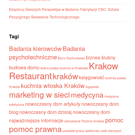
Eksploruj Świeżych Perspektyw w Badaniu Fabrykacji CNC: Sztuka
Pecyzyjnego Skrawania Technologicznego
Tagi
Badania kierowców
Badania
psychotechniczne
biznes ślubny
Biuro Rachunkowe
Krakow
budowa domu
dobra polska kuchnia w Krakowie
Restaurant
kraków
księgowość
kuchnia polska
kuchnia włoska Kraków
Kraków
logopeda
marketing w sieci
medycyna
medycyna
nowoczesny dom artykuły
nowoczesny dom
estetyczna
blog
nowoczesny dom dzisiaj
nowoczesny dom
pomoc
najważniejsze informacje
odnawianie
Pizzeria Kraków
pomoc prawna
posadzki
praca opiekunka osób starszych