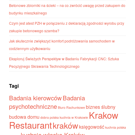
Betonowe zbiorniki na ścieki – na co zwrócić uwagę przed zakupem do
budynku mieszkalnego
Czym jest atest PZH w połączeniu z deklaracją zgodności wyrobu przy
zakupie betonowego szamba?
Jak skutecznie zwiększyć komfort podróżowania samochodem w
codziennym użytkowaniu
Eksploruj Świeżych Perspektyw w Badaniu Fabrykacji CNC: Sztuka
Pecyzyjnego Skrawania Technologicznego
Tagi
Badania kierowców
Badania
psychotechniczne
biznes ślubny
Biuro Rachunkowe
Krakow
budowa domu
dobra polska kuchnia w Krakowie
Restaurant
kraków
księgowość
kuchnia polska
kuchnia włoska Kraków