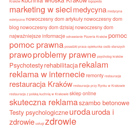
Kraków
logopeda
marketing w sieci
medycyna
medycyna
nowoczesny dom artykuły
nowoczesny dom
estetyczna
blog
nowoczesny dom dzisiaj
nowoczesny dom
pomoc
najważniejsze informacje
odnawianie
Pizzeria Kraków
pomoc prawna
posadzki
praca opiekunka osób starszych
prawo
problemy prawne
psycholog kraków
rekalam
Psychotesty
rehabilitacja
reklama w internecie
remonty
restauracja
restauracja Kraków
restauracja przy Rynku w Krakowie
sklep online
restauracja z polską kuchnią w Krakowie
skuteczna reklama
szambo betonowe
uroda
uroda i
Testy psychologiczne
zdrowie
zdrowie
usługi