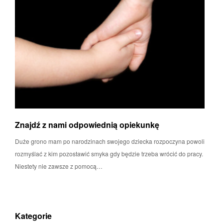
Znajdź z nami odpowiednią opiekunkę
Duże grono mam po narodzinach swojego dziecka rozpoczyna powoli
rozmyślać z kim pozostawić smyka gdy będzie trzeba wrócić do pracy.
Niestety nie zawsze z pomocą…
Kategorie